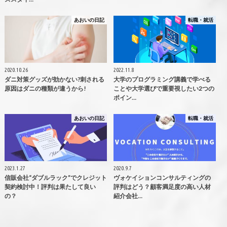
あおいの日記
転職・就活
2020.10.26
2022.11.8
ダニ対策グッズが効かない?刺される
大学のプログラミング講義で学べる
原因はダニの種類が違うから!
ことや大学選びで重要視したい2つの
ポイン…
あおいの日記
転職・就活
2023.1.27
2020.9.7
信販会社“ダブルラック”でクレジット
ヴォケイションコンサルティングの
契約検討中！評判は果たして良い
評判はどう？顧客満足度の高い人材
の？
紹介会社…