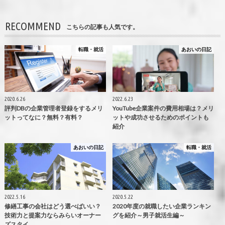
RECOMMEND
こちらの記事も人気です。
転職・就活
あおいの日記
2020.6.26
2022.6.23
評判DBの企業管理者登録をするメリ
YouTube企業案件の費用相場は？メリ
ットってなに？無料？有料？
ットや成功させるためのポイントも
紹介
あおいの日記
転職・就活
2022.5.16
2020.5.22
修繕工事の会社はどう選べばいい？
2020年度の就職したい企業ランキン
技術力と提案力ならみらいオーナー
グを紹介～男子就活生編～
ズスタイ…