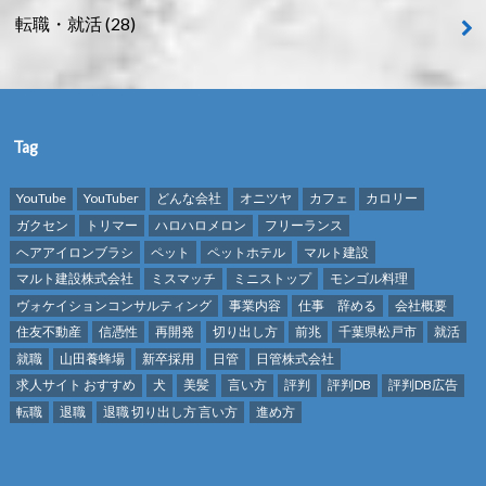
転職・就活
(28)
Tag
YouTube
YouTuber
どんな会社
オニツヤ
カフェ
カロリー
ガクセン
トリマー
ハロハロメロン
フリーランス
ヘアアイロンブラシ
ペット
ペットホテル
マルト建設
マルト建設株式会社
ミスマッチ
ミニストップ
モンゴル料理
ヴォケイションコンサルティング
事業内容
仕事 辞める
会社概要
住友不動産
信憑性
再開発
切り出し方
前兆
千葉県松戸市
就活
就職
山田養蜂場
新卒採用
日管
日管株式会社
求人サイト おすすめ
犬
美髪
言い方
評判
評判DB
評判DB広告
転職
退職
退職 切り出し方 言い方
進め方