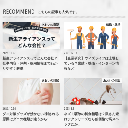
RECOMMEND
こちらの記事も人気です。
あおいの日記
転職・就活
2025.11.27
2021.12.14
新生アライアンスってどんな会社？
【企業研究】ウィズライフは上場し
仕事内容・評判・採用情報までわか
ている？業績・株価・インターン情
りやすく解説
報など
あおいの日記
あおいの日記
2020.10.26
2023.4.5
ダニ対策グッズが効かない?刺される
ネズミ駆除の料金相場は？鼠さん避
原因はダニの種類が違うから!
けテクシリーズなら低価格で高スペ
ックだか…