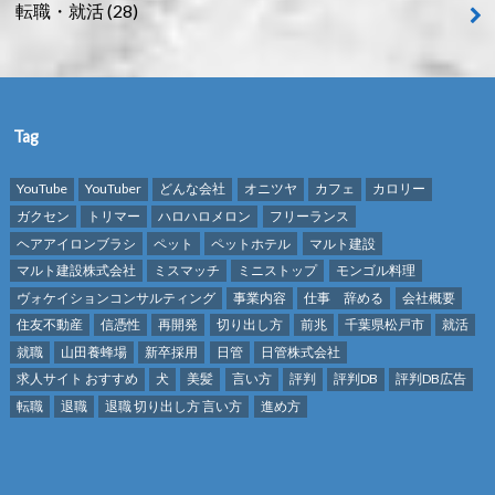
転職・就活
(28)
Tag
YouTube
YouTuber
どんな会社
オニツヤ
カフェ
カロリー
ガクセン
トリマー
ハロハロメロン
フリーランス
ヘアアイロンブラシ
ペット
ペットホテル
マルト建設
マルト建設株式会社
ミスマッチ
ミニストップ
モンゴル料理
ヴォケイションコンサルティング
事業内容
仕事 辞める
会社概要
住友不動産
信憑性
再開発
切り出し方
前兆
千葉県松戸市
就活
就職
山田養蜂場
新卒採用
日管
日管株式会社
求人サイト おすすめ
犬
美髪
言い方
評判
評判DB
評判DB広告
転職
退職
退職 切り出し方 言い方
進め方