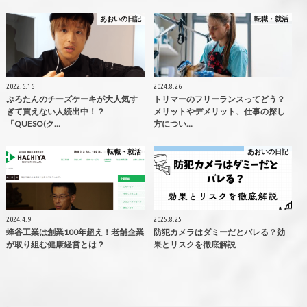
あおいの日記
転職・就活
2022.6.16
2024.8.26
ぷろたんのチーズケーキが大人気す
トリマーのフリーランスってどう？
ぎて買えない人続出中！？
メリットやデメリット、仕事の探し
「QUESO(ク…
方につい…
転職・就活
あおいの日記
2024.4.9
2025.8.25
蜂谷工業は創業100年超え！老舗企業
防犯カメラはダミーだとバレる？効
が取り組む健康経営とは？
果とリスクを徹底解説