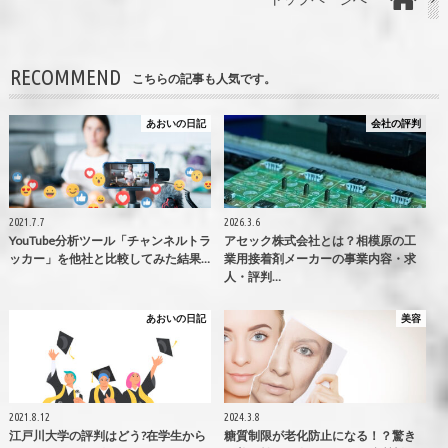
RECOMMEND
こちらの記事も人気です。
あおいの日記
会社の評判
2021.7.7
2026.3.6
YouTube分析ツール「チャンネルトラ
アセック株式会社とは？相模原の工
ッカー」を他社と比較してみた結果…
業用接着剤メーカーの事業内容・求
人・評判…
あおいの日記
美容
2021.8.12
2024.3.8
江戸川大学の評判はどう?在学生から
糖質制限が老化防止になる！？驚き