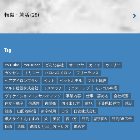
転職・就活
(28)
Tag
YouTube
YouTuber
どんな会社
オニツヤ
カフェ
カロリー
ガクセン
トリマー
ハロハロメロン
フリーランス
ヘアアイロンブラシ
ペット
ペットホテル
マルト建設
マルト建設株式会社
ミスマッチ
ミニストップ
モンゴル料理
ヴォケイションコンサルティング
事業内容
仕事 辞める
会社概要
住友不動産
信憑性
再開発
切り出し方
前兆
千葉県松戸市
就活
就職
山田養蜂場
新卒採用
日管
日管株式会社
求人サイト おすすめ
犬
美髪
言い方
評判
評判DB
評判DB広告
転職
退職
退職 切り出し方 言い方
進め方