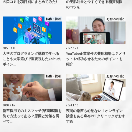
の口コミを項目別にまとめてみた!
の美肌効果と今すぐできる糖質制限
のコツを…
転職・就活
あおいの日記
2022.11.8
2022.6.23
大学のプログラミング講義で学べる
YouTube企業案件の費用相場は？メリ
ことや大学選びで重要視したい2つの
ットや成功させるためのポイントも
ポイン…
紹介
転職・就活
あおいの日記
2020.9.16
2024.1.16
新卒採用でのミスマッチ(早期離職)を
夜間の急変も心配ない！オンライン
防ぐ方法ってある？原因と対策を調
診療もある麻布PETクリニックがおす
べて…
すめ