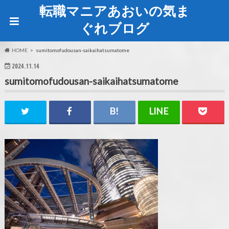
転職マニアあおいの気ま
ぐれブログ
HOME
sumitomofudousan-saikaihatsumatome
2024.11.14
sumitomofudousan-saikaihatsumatome