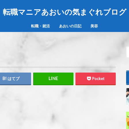
転職マニアあおいの気まぐれブログ
転職・就活
あおいの日記
美容
はてブ
Pocket