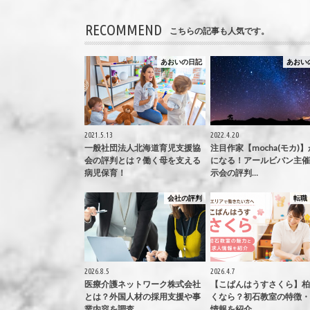
RECOMMEND
こちらの記事も人気です。
あおいの日記
あおい
2021.5.13
2022.4.20
一般社団法人北海道育児支援協
注目作家【mocha(モカ)
会の評判とは？働く母を支える
になる！アールビバン主催
病児保育！
示会の評判…
会社の評判
転職
2026.8.5
2026.4.7
医療介護ネットワーク株式会社
【こぱんはうすさくら】柏
とは？外国人材の採用支援や事
くなら？初石教室の特徴・
業内容を調査
情報を紹介