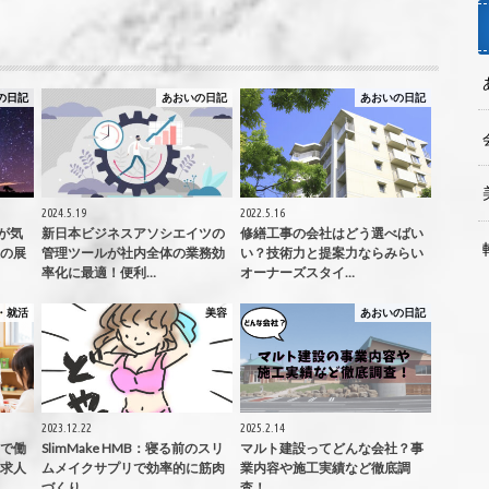
の日記
あおいの日記
あおいの日記
2024.5.19
2022.5.16
】が気
新日本ビジネスアソシエイツの
修繕工事の会社はどう選べばい
の展
管理ツールが社内全体の業務効
い？技術力と提案力ならみらい
率化に最適！便利…
オーナーズスタイ…
・就活
美容
あおいの日記
2023.12.22
2025.2.14
で働
SlimMake HMB：寝る前のスリ
マルト建設ってどんな会社？事
求人
ムメイクサプリで効率的に筋肉
業内容や施工実績など徹底調
づくり…
査！