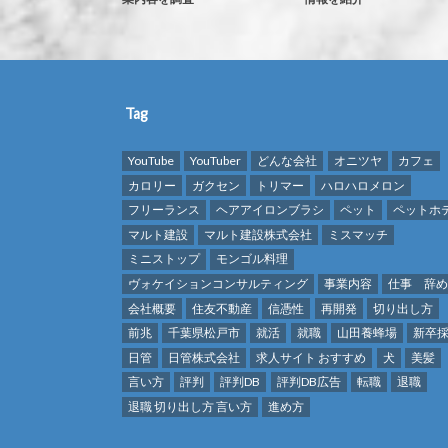
Tag
YouTube
YouTuber
どんな会社
オニツヤ
カフェ
カロリー
ガクセン
トリマー
ハロハロメロン
フリーランス
ヘアアイロンブラシ
ペット
ペットホ
マルト建設
マルト建設株式会社
ミスマッチ
ミニストップ
モンゴル料理
ヴォケイションコンサルティング
事業内容
仕事 辞
会社概要
住友不動産
信憑性
再開発
切り出し方
前兆
千葉県松戸市
就活
就職
山田養蜂場
新卒
日管
日管株式会社
求人サイト おすすめ
犬
美髪
言い方
評判
評判DB
評判DB広告
転職
退職
退職 切り出し方 言い方
進め方