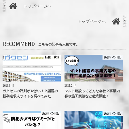
トップページへ
トップページへ
RECOMMEND
こちらの記事も人気です。
転職・就活
あおいの日記
2020.8.11
2025.2.14
ガクセンの評判がやばい！？話題の
マルト建設ってどんな会社？事業内
新卒逆求人サイトを調べてみた
容や施工実績など徹底調査！
あおいの日記
あおいの日記