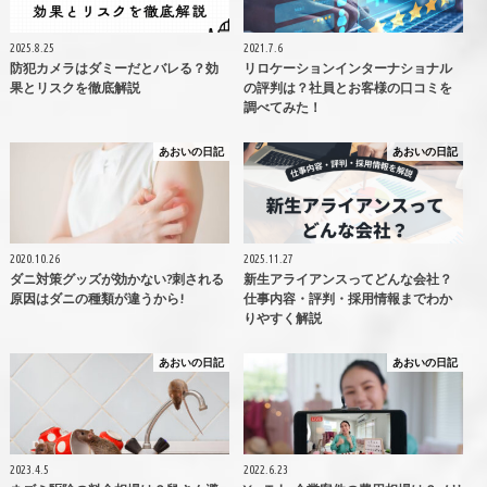
2025.8.25
2021.7.6
防犯カメラはダミーだとバレる？効
リロケーションインターナショナル
果とリスクを徹底解説
の評判は？社員とお客様の口コミを
調べてみた！
あおいの日記
あおいの日記
2020.10.26
2025.11.27
ダニ対策グッズが効かない?刺される
新生アライアンスってどんな会社？
原因はダニの種類が違うから!
仕事内容・評判・採用情報までわか
りやすく解説
あおいの日記
あおいの日記
2023.4.5
2022.6.23