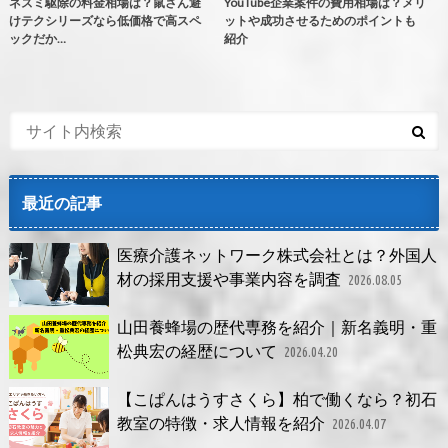
ネズミ駆除の料金相場は？鼠さん避
YouTube企業案件の費用相場は？メリ
けテクシリーズなら低価格で高スペ
ットや成功させるためのポイントも
ックだか…
紹介
最近の記事
医療介護ネットワーク株式会社とは？外国人
材の採用支援や事業内容を調査
2026.08.05
山田養蜂場の歴代専務を紹介｜新名義明・重
松典宏の経歴について
2026.04.20
【こぱんはうすさくら】柏で働くなら？初石
教室の特徴・求人情報を紹介
2026.04.07