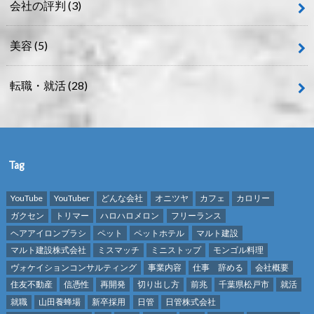
会社の評判
(3)
美容
(5)
転職・就活
(28)
Tag
YouTube
YouTuber
どんな会社
オニツヤ
カフェ
カロリー
ガクセン
トリマー
ハロハロメロン
フリーランス
ヘアアイロンブラシ
ペット
ペットホテル
マルト建設
マルト建設株式会社
ミスマッチ
ミニストップ
モンゴル料理
ヴォケイションコンサルティング
事業内容
仕事 辞める
会社概要
住友不動産
信憑性
再開発
切り出し方
前兆
千葉県松戸市
就活
就職
山田養蜂場
新卒採用
日管
日管株式会社