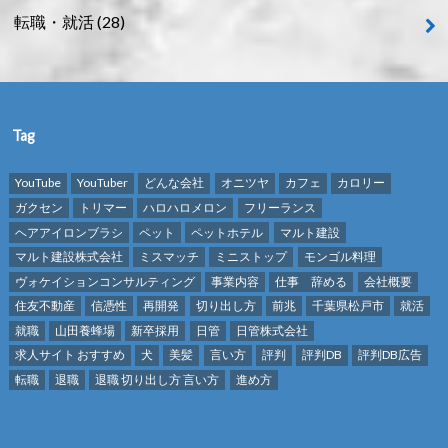
転職・就活
(28)
Tag
YouTube
YouTuber
どんな会社
オニツヤ
カフェ
カロリー
ガクセン
トリマー
ハロハロメロン
フリーランス
ヘアアイロンブラシ
ペット
ペットホテル
マルト建設
マルト建設株式会社
ミスマッチ
ミニストップ
モンゴル料理
ヴォケイションコンサルティング
事業内容
仕事 辞める
会社概要
住友不動産
信憑性
再開発
切り出し方
前兆
千葉県松戸市
就活
就職
山田養蜂場
新卒採用
日管
日管株式会社
求人サイト おすすめ
犬
美髪
言い方
評判
評判DB
評判DB広告
転職
退職
退職 切り出し方 言い方
進め方