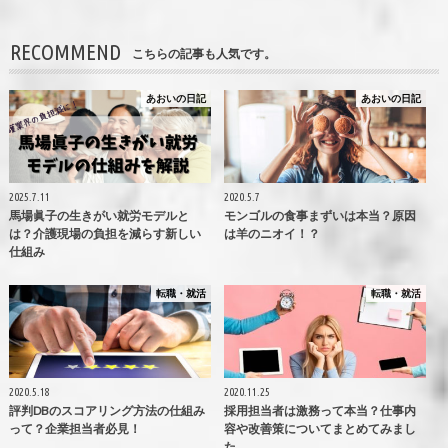
RECOMMEND
こちらの記事も人気です。
あおいの日記
あおいの日記
2025.7.11
2020.5.7
馬場眞子の生きがい就労モデルと
モンゴルの食事まずいは本当？原因
は？介護現場の負担を減らす新しい
は羊のニオイ！？
仕組み
転職・就活
転職・就活
2020.5.18
2020.11.25
評判DBのスコアリング方法の仕組み
採用担当者は激務って本当？仕事内
って？企業担当者必見！
容や改善策についてまとめてみまし
た