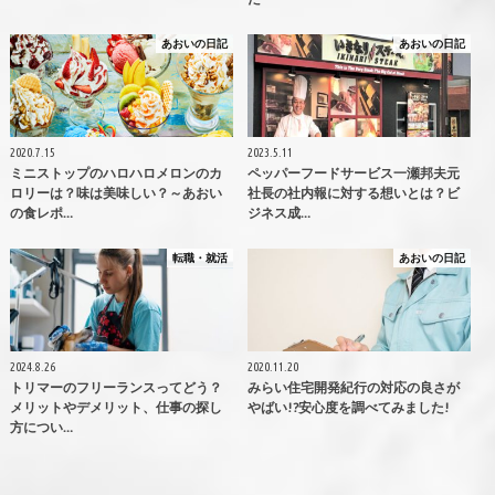
あおいの日記
あおいの日記
2020.7.15
2023.5.11
ミニストップのハロハロメロンのカ
ペッパーフードサービス一瀬邦夫元
ロリーは？味は美味しい？～あおい
社長の社内報に対する想いとは？ビ
の食レポ…
ジネス成…
転職・就活
あおいの日記
2024.8.26
2020.11.20
トリマーのフリーランスってどう？
みらい住宅開発紀行の対応の良さが
メリットやデメリット、仕事の探し
やばい!?安心度を調べてみました!
方につい…