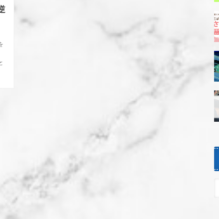
逆
を
と