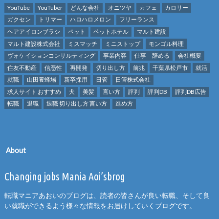
YouTube
YouTuber
どんな会社
オニツヤ
カフェ
カロリー
ガクセン
トリマー
ハロハロメロン
フリーランス
ヘアアイロンブラシ
ペット
ペットホテル
マルト建設
マルト建設株式会社
ミスマッチ
ミニストップ
モンゴル料理
ヴォケイションコンサルティング
事業内容
仕事 辞める
会社概要
住友不動産
信憑性
再開発
切り出し方
前兆
千葉県松戸市
就活
就職
山田養蜂場
新卒採用
日管
日管株式会社
求人サイト おすすめ
犬
美髪
言い方
評判
評判DB
評判DB広告
転職
退職
退職 切り出し方 言い方
進め方
About
Changing jobs Mania Aoi’sbrog
転職マニアあおいのブログは、読者の皆さんが良い転職、そして良
い就職ができるよう様々な情報をお届けしていくブログです。