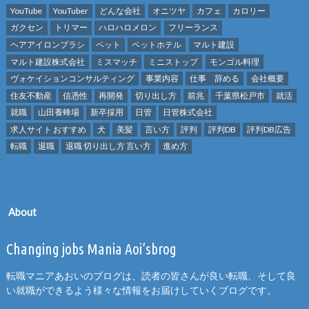
YouTube
YouTuber
どんな会社
オニツヤ
カフェ
カロリー
ガクセン
トリマー
ハロハロメロン
フリーランス
ヘアアイロンブラシ
ペット
ペットホテル
マルト建設
マルト建設株式会社
ミスマッチ
ミニストップ
モンゴル料理
ヴォケイションコンサルティング
事業内容
仕事 辞める
会社概要
住友不動産
信憑性
再開発
切り出し方
前兆
千葉県松戸市
就活
就職
山田養蜂場
新卒採用
日管
日管株式会社
求人サイト おすすめ
犬
美髪
言い方
評判
評判DB
評判DB広告
転職
退職
退職 切り出し方 言い方
進め方
About
Changing jobs Mania Aoi’sbrog
転職マニアあおいのブログは、読者の皆さんが良い転職、そして良
い就職ができるよう様々な情報をお届けしていくブログです。