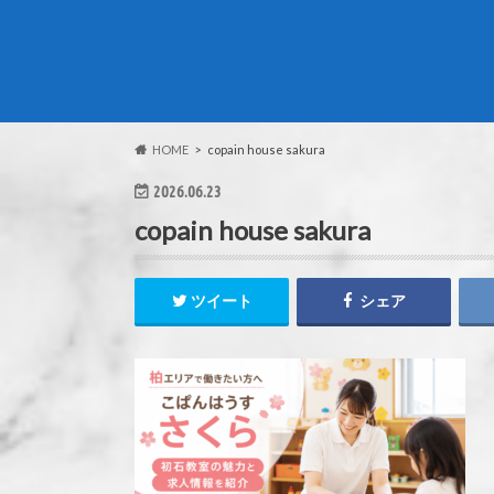
HOME
copain house sakura
2026.06.23
copain house sakura
ツイート
シェア