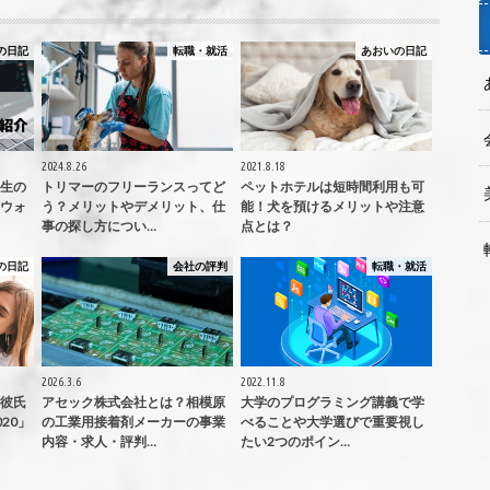
の日記
転職・就活
あおいの日記
2024.8.26
2021.8.18
生の
トリマーのフリーランスってど
ペットホテルは短時間利用も可
ウォ
う？メリットやデメリット、仕
能！犬を預けるメリットや注意
事の探し方につい…
点とは？
の日記
会社の評判
転職・就活
2026.3.6
2022.11.8
彼氏
アセック株式会社とは？相模原
大学のプログラミング講義で学
20」
の工業用接着剤メーカーの事業
べることや大学選びで重要視し
内容・求人・評判…
たい2つのポイン…