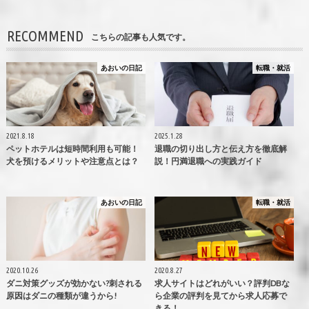
RECOMMEND
こちらの記事も人気です。
あおいの日記
転職・就活
2021.8.18
2025.1.28
ペットホテルは短時間利用も可能！
退職の切り出し方と伝え方を徹底解
犬を預けるメリットや注意点とは？
説！円満退職への実践ガイド
あおいの日記
転職・就活
2020.10.26
2020.8.27
ダニ対策グッズが効かない?刺される
求人サイトはどれがいい？評判DBな
原因はダニの種類が違うから!
ら企業の評判を見てから求人応募で
きる！