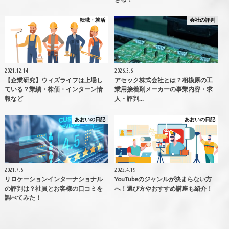
転職・就活
会社の評判
2021.12.14
2026.3.6
【企業研究】ウィズライフは上場し
アセック株式会社とは？相模原の工
ている？業績・株価・インターン情
業用接着剤メーカーの事業内容・求
報など
人・評判…
あおいの日記
あおいの日記
2021.7.6
2022.4.19
リロケーションインターナショナル
YouTubeのジャンルが決まらない方
の評判は？社員とお客様の口コミを
へ！選び方やおすすめ講座も紹介！
調べてみた！