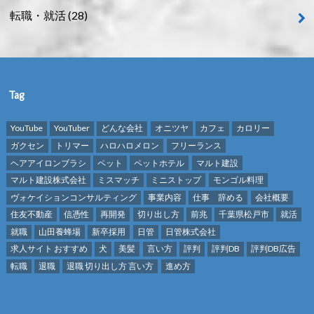
転職・就活
(28)
Tag
YouTube
YouTuber
どんな会社
オニツヤ
カフェ
カロリー
ガクセン
トリマー
ハロハロメロン
フリーランス
ヘアアイロンブラシ
ペット
ペットホテル
マルト建設
マルト建設株式会社
ミスマッチ
ミニストップ
モンゴル料理
ヴォケイションコンサルティング
事業内容
仕事 辞める
会社概要
住友不動産
信憑性
再開発
切り出し方
前兆
千葉県松戸市
就活
就職
山田養蜂場
新卒採用
日管
日管株式会社
求人サイト おすすめ
犬
美髪
言い方
評判
評判DB
評判DB広告
転職
退職
退職 切り出し方 言い方
進め方